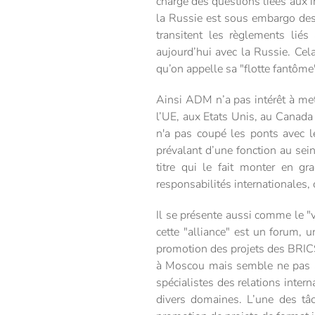
chargé des questions liées aux 
la Russie est sous embargo des
transitent les règlements lié
aujourd’hui avec la Russie. Cel
qu’on appelle sa "flotte fantôme
Ainsi ADM n’a pas intérêt à mett
l’UE, aux Etats Unis, au Canada 
n'a pas coupé les ponts avec l
prévalant d’une fonction au sei
titre qui le fait monter en g
responsabilités internationales, c
Il se présente aussi comme le "v
cette "alliance" est un forum, u
promotion des projets des BRICS.
à Moscou mais semble ne pas a
spécialistes des relations inter
divers domaines. L’une des tâc