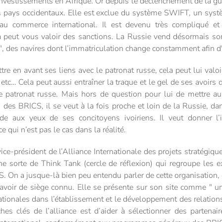
investissements en Afrique. Or depuis le déclenchement de la gu
 pays occidentaux. Elle est exclue du système SWIFT, un sys
s au commerce international. Il est devenu très compliqué 
a peut vous valoir des sanctions. La Russie vend désormais so
", des navires dont l’immatriculation change constamment afin d'é
re en avant ses liens avec le patronat russe, cela peut lui valoi
etc… Cela peut aussi entraîner la traque et le gel de ses avoirs 
e patronat russe. Mais hors de question pour lui de mettre au 
n des BRICS, il se veut à la fois proche et loin de la Russie, d
rade aux yeux de ses concitoyens ivoiriens. Il veut donner 
e qui n’est pas le cas dans la réalité.
ice-président de l’Alliance Internationale des projets stratégique
ne sorte de Think Tank (cercle de réflexion) qui regroupe les ex
 On a jusque-là bien peu entendu parler de cette organisation, de 
voir de siège connu. Elle se présente sur son site comme " u
nationales dans l’établissement et le développement des relatio
hes clés de l’alliance est d’aider à sélectionner des partenai