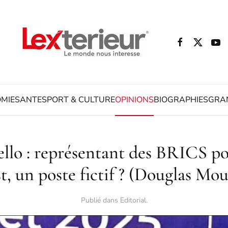
MIE
SANTE
SPORT & CULTURE
OPINIONS
BIOGRAPHIES
GRA
lo : représentant des BRICS pou
t, un poste fictif ? (Douglas Mo
Publié dans
Editorial
.