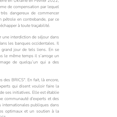
erre en Ukraine en Février 2022,
tème de compensation par lequel
et très dangereux de commencer
n pétrole en contrebande, par ce
chapper à toute traçabilité.
r une interdiction de séjour dans
dans les banques occidentales. Il
grand jour de tels liens. En se
ans le même temps il s’arroge un
l’image de quelqu’un qui a des
s des BRICS". En fait, là encore,
perts qui disent vouloir faire la
ses initiatives. Elle est établie
ne communauté d’experts et des
ns internationales publiques dans
res optimaux et un soutien à la