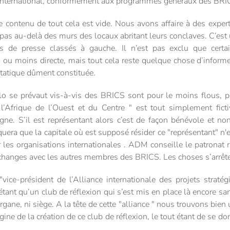
 international, conformément aux programmes généraux des BRI
e contenu de tout cela est vide. Nous avons affaire à des expert
 pas au-delà des murs des locaux abritant leurs conclaves. C’est
s de presse classés à gauche. Il n’est pas exclu que certai
ou moins directe, mais tout cela reste quelque chose d’informe
 étatique dûment constituée.
 se prévaut vis-à-vis des BRICS sont pour le moins flous, plu
l’Afrique de l’Ouest et du Centre " est tout simplement fict
ne. S’il est représentant alors c’est de façon bénévole et non o
era que la capitale où est supposé résider ce "représentant" n'e
 les organisations internationales . ADM conseille le patronat r
hanges avec les autres membres des BRICS. Les choses s’arrête
vice-président de l’Alliance internationale des projets strat
n’étant qu’un club de réflexion qui s’est mis en place là encore
organe, ni siège. A la tête de cette "alliance " nous trouvons bien 
igine de la création de ce club de réflexion, le tout étant de se do