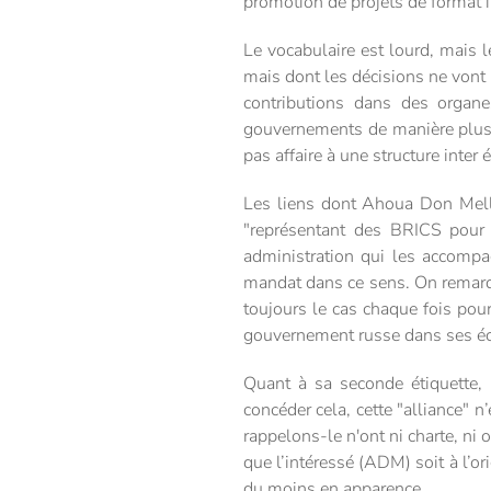
promotion de projets de format
Le vocabulaire est lourd, mais l
mais dont les décisions ne vont
contributions dans des organe
gouvernements de manière plus 
pas affaire à une structure inter
Les liens dont Ahoua Don Mello
"représentant des BRICS pour 
administration qui les accompag
mandat dans ce sens. On remarqu
toujours le cas chaque fois pour
gouvernement russe dans ses éc
Quant à sa seconde étiquette, "
concéder cela, cette "alliance" 
rappelons-le n'ont ni charte, ni 
que l’intéressé (ADM) soit à l’or
du moins en apparence.