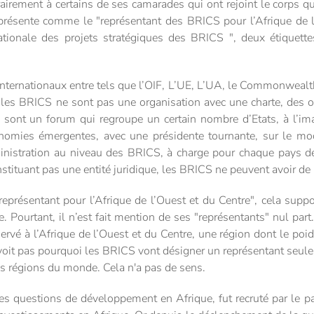
trairement à certains de ses camarades qui ont rejoint le corps q
résente comme le "représentant des BRICS pour l’Afrique de l’O
nationale des projets stratégiques des BRICS ", deux étiquett
internationaux entre tels que l’OIF, L’UE, L’UA, le Commonweal
….les BRICS ne sont pas une organisation avec une charte, des o
S sont un forum qui regroupe un certain nombre d’Etats, à l’i
nomies émergentes, avec une présidente tournante, sur le mo
dministration au niveau des BRICS, à charge pour chaque pays d
tituant pas une entité juridique, les BRICS ne peuvent avoir de re
représentant pour l’Afrique de l’Ouest et du Centre", cela suppo
. Pourtant, il n’est fait mention de ses "représentants" nul part.
rvé à l’Afrique de l’Ouest et du Centre, une région dont le poi
voit pas pourquoi les BRICS vont désigner un représentant seule
res régions du monde. Cela n'a pas de sens.
s questions de développement en Afrique, fut recruté par le p