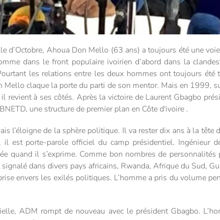
elle d’Octobre, Ahoua Don Mello (63 ans) a toujours été une voie
omme dans le front populaire ivoirien d’abord dans la clandesti
ourtant les relations entre les deux hommes ont toujours été t
ello claque la porte du parti de son mentor. Mais en 1999, su
 il revient à ses côtés. Après la victoire de Laurent Gbagbo pr
BNETD, une structure de premier plan en Côte d'ivoire .
is l’éloigne de la sphère politique. Il va rester dix ans à la tête 
il est porte-parole officiel du camp présidentiel. Ingénieur d
rée quand il s’exprime. Comme bon nombres de personnalités 
est signalé dans divers pays africains, Rwanda, Afrique du Sud, Gu
ie prise envers les exilés politiques. L’homme a pris du volume pe
ntielle, ADM rompt de nouveau avec le président Gbagbo. L’ho