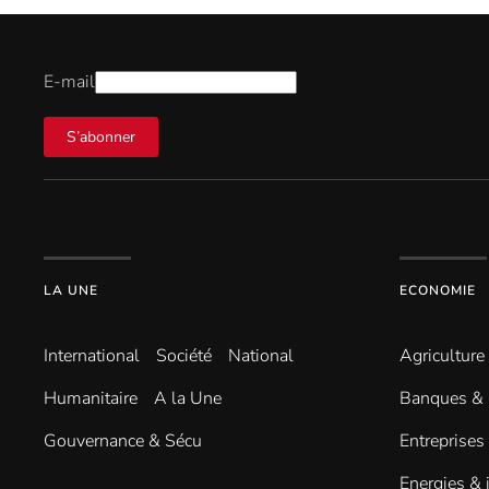
E-mail
S’abonner
LA UNE
ECONOMIE
International
Société
National
Agriculture
Humanitaire
A la Une
Banques & 
Gouvernance & Sécu
Entreprises
Energies & 