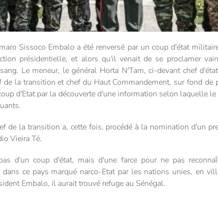
aro Sissoco Embalo a été renversé par un coup d'état militair
tion présidentielle, et alors qu'il venait de se proclamer vai
ng. Le meneur, le général Horta N'Tam, ci-devant chef d'état-
 de la transition et chef du Haut Commandement, sur fond de pr
 coup d'Etat par la découverte d'une information selon laquelle le
quants.
 de la transition a, cette fois, procédé à la nomination d'un p
dio Vieira Té.
t pas d'un coup d'état, mais d'une farce pour ne pas reconnaît
 dans ce pays marqué narco-Etat par les nations unies, e
n vil
ident Embalo, il aurait trouvé refuge au Sénégal.