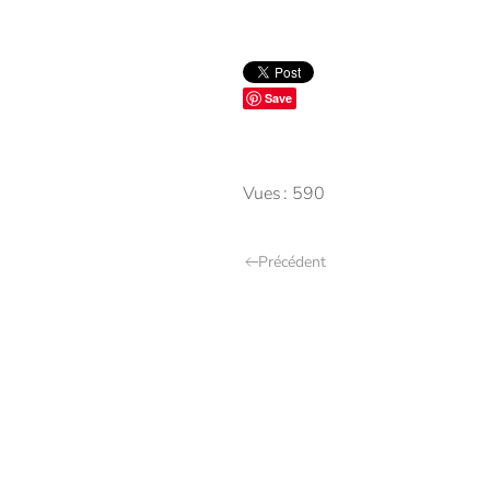
Save
Vues : 590
Précédent