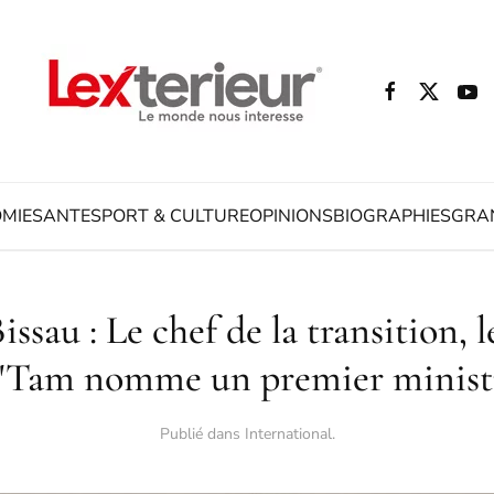
MIE
SANTE
SPORT & CULTURE
OPINIONS
BIOGRAPHIES
GRA
issau : Le chef de la transition, 
'Tam nomme un premier minist
Publié dans
International
.