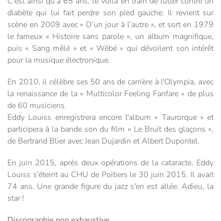
C’est ainsi qu’à 65 ans, le voilà en train de lutter contre un
diabète qui lui fait perdre son pied gauche. Il revient sur
scène en 2009 avec « D’un jour à l’autre », et sort en 1979
le fameux « Histoire sans parole », un album magnifique,
puis « Sang mêlé » et « Wébé » qui dévoilent son intérêt
pour la musique électronique.
En 2010, il célèbre ses 50 ans de carrière à l'Olympia, avec
la renaissance de la « Multicolor Feeling Fanfare » de plus
de 60 musiciens.
Eddy Louiss enregistrera encore l'album « Taurorque » et
participera à la bande son du film « Le Bruit des glaçons »,
de Bertrand Blier avec Jean Dujardin et Albert Dupontel.
En juin 2015, après deux opérations de la cataracte, Eddy
Louiss s’éteint au CHU de Poitiers le 30 juin 2015. Il avait
74 ans. Une grande figure du jazz s'en est allée. Adieu, la
star !
Discographie non exhaustive