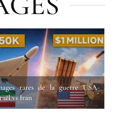
AGES
mages rares de la guerre USA-
raël vs Iran