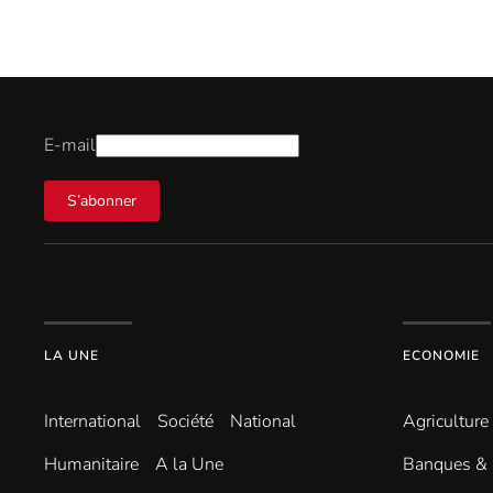
E-mail
S’abonner
LA UNE
ECONOMIE
International
Société
National
Agriculture
Humanitaire
A la Une
Banques & 