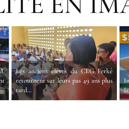
ITE EN IM
M.
Les anciens élèves du CEG Ferké
nt
retournent sur leurs pas 49 ans plus
I
tard…
Is