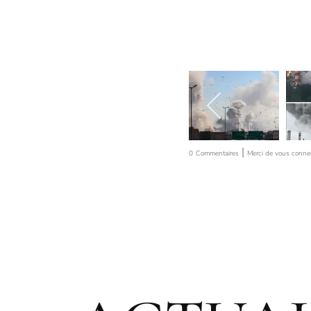
|
0
Commentaires
Merci de vous conne