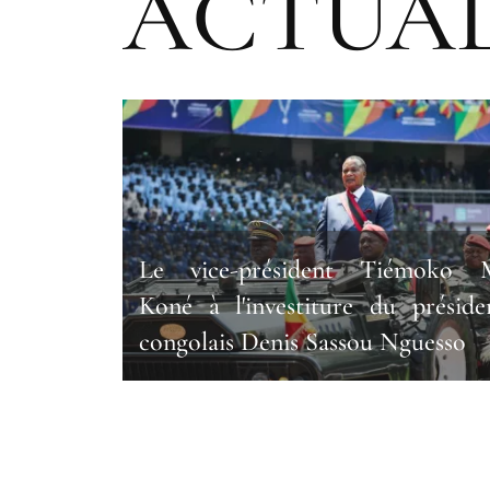
ACTUAL
Le vice-président Tiémoko 
Koné à l'investiture du préside
congolais Denis Sassou Nguesso