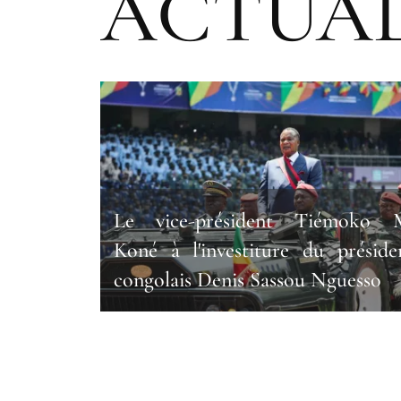
ACTUAL
Le vice-président Tiémoko 
Koné à l'investiture du préside
congolais Denis Sassou Nguesso