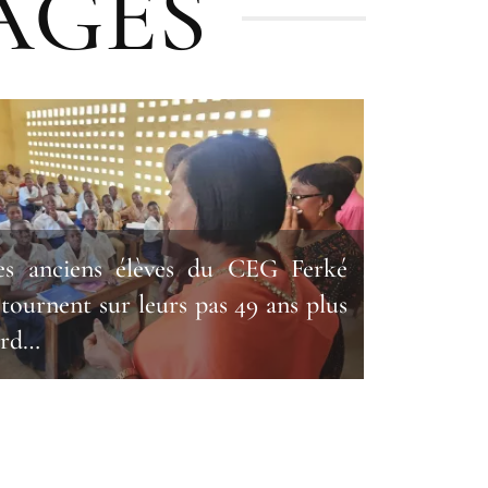
AGES
es anciens élèves du CEG Ferké
etournent sur leurs pas 49 ans plus
ard…