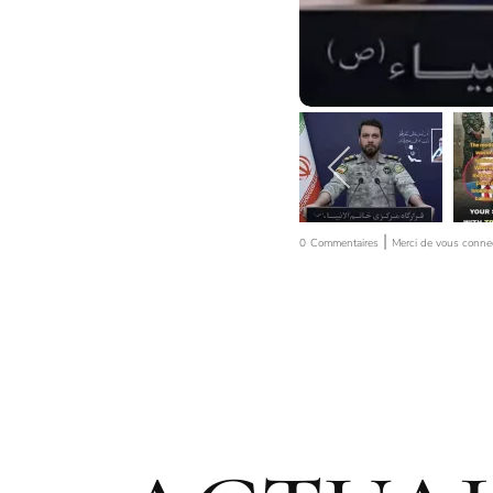
|
0
Commentaires
Merci de vous conne