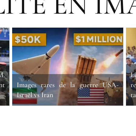
ITE EN IM
M.
L
nt
Images rares de la guerre USA-
r
Israël vs Iran
t