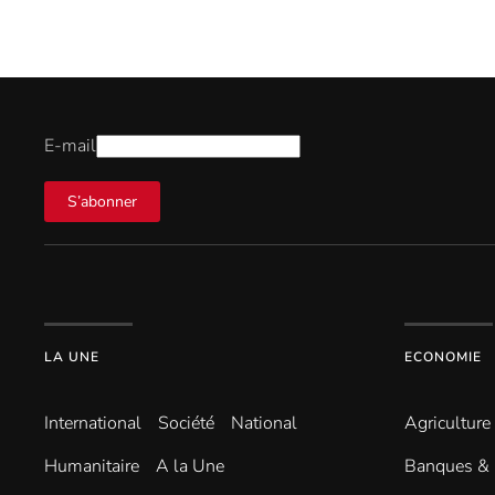
E-mail
S’abonner
LA UNE
ECONOMIE
International
Société
National
Agriculture
Humanitaire
A la Une
Banques & 