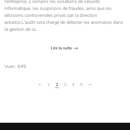
l'entreprise, y compris les violations de sécurité
informatique, les suspicions de fraudes, ainsi que les
décisions controversées prises par la direction
actuelle.L'audit sera chargé de détecter les anomalies dans
la gestion de la...
Lire la suite
Vues : 649
1
2
3
4
5