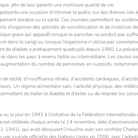
que, afin de leur garantir une meilleure qualité de vie.
eprésente une occasion d’informer le public sur des thèmes liés
pement durable ou la santé. Ces journées permettent au systèm
ivile d’organiser des activités de sensibilisation et de mobiliser d
nique grave qui apparaît lorsque le pancréas ne produit pas suff
cre dans le sang) ou lorsque l’organisme n’utilise pas correctemen
nt de diabète a pratiquement quadruplé depuis 1980. La préval
lier dans les pays à revenu faible ou intermédiaire. Les causes s
r l’augmentation du nombre de personnes en surpoids, notamment
de cécité, d’insuffisance rénale, d’accidents cardiaques, d’accid
urs. Un régime alimentaire sain, l’activité physique, des médic
ermettent de traiter le diabète et d’éviter ou de retarder les cons
vu le jour en 1991 à l’initiative de la Fédération internationale 
e est célébrée chaque année le 14 novembre, date d’anniversaire
1-1941), qui avait découvert l’insuline avec son confrère Charl
 une journée officielle des Nations Unies en 2006, avec l’adopt