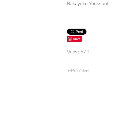
Bakayoko Youssouf
Save
Vues : 570
Précédent