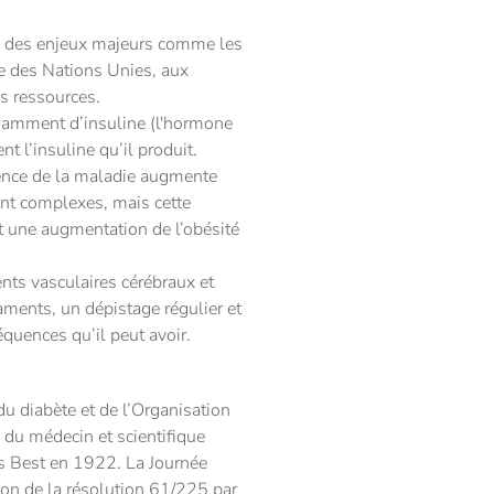
 à des enjeux majeurs comme les
e des Nations Unies, aux
es ressources.
isamment d’insuline (l'hormone
t l’insuline qu’il produit.
ence de la maladie augmente
ont complexes, mais cette
 une augmentation de l’obésité
ents vasculaires cérébraux et
aments, un dépistage régulier et
équences qu’il peut avoir.
du diabète et de l’Organisation
 du médecin et scientifique
es Best en 1922. La Journée
ion de la résolution 61/225 par