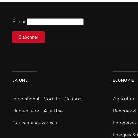
E-mail
S’abonner
LA UNE
ECONOMIE
International
Société
National
Agriculture
Humanitaire
A la Une
Banques & 
Gouvernance & Sécu
Entreprises
Energies & 