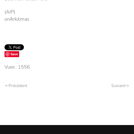
(AIP)
on/krk/cmas
Save
Vues : 1556
Précédent
Suivant