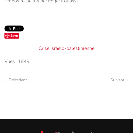
Propos recueillis par Edgar Kouassi
Save
Crise israelo-palestinienne
Vues : 1849
Précédent
Suivant