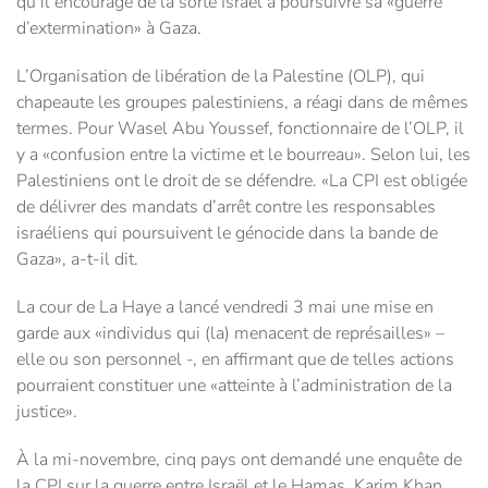
qu’il encourage de la sorte Israël à poursuivre sa «guerre
d’extermination» à Gaza.
L’Organisation de libération de la Palestine (OLP), qui
chapeaute les groupes palestiniens, a réagi dans de mêmes
termes. Pour Wasel Abu Youssef, fonctionnaire de l’OLP, il
y a «confusion entre la victime et le bourreau». Selon lui, les
Palestiniens ont le droit de se défendre. «La CPI est obligée
de délivrer des mandats d’arrêt contre les responsables
israéliens qui poursuivent le génocide dans la bande de
Gaza», a-t-il dit.
La cour de La Haye a lancé vendredi 3 mai une mise en
garde aux «individus qui (la) menacent de représailles» –
elle ou son personnel -, en affirmant que de telles actions
pourraient constituer une «atteinte à l’administration de la
justice».
À la mi-novembre, cinq pays ont demandé une enquête de
la CPI sur la guerre entre Israël et le Hamas, Karim Khan