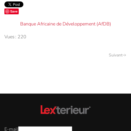
Save
Banque Africaine de Développement (AfDB)
Vues : 220
Suivant
E-mail