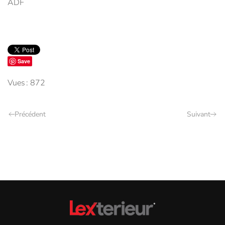
ADF
Save
Vues : 872
Précédent
Suivant