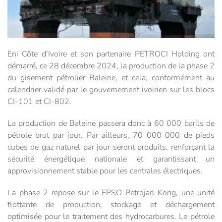
Eni Côte d’Ivoire et son partenaire PETROCI Holding ont
démarré, ce 28 décembre 2024, la production de la phase 2
du gisement pétrolier Baleine, et cela, conformément au
calendrier validé par le gouvernement ivoirien sur les blocs
CI-101 et CI-802.
La production de Baleine passera donc à 60 000 barils de
pétrole brut par jour. Par ailleurs, 70 000 000 de pieds
cubes de gaz naturel par jour seront produits, renforçant la
sécurité énergétique nationale et garantissant un
approvisionnement stable pour les centrales électriques.
La phase 2 repose sur le FPSO Petrojarl Kong, une unité
flottante de production, stockage et déchargement
optimisée pour le traitement des hydrocarbures. Le pétrole