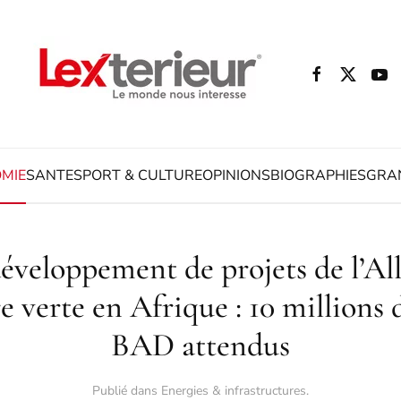
MIE
SANTE
SPORT & CULTURE
OPINIONS
BIOGRAPHIES
GRA
éveloppement de projets de l’Al
re verte en Afrique : 10 millions d
BAD attendus
Publié dans
Energies & infrastructures
.