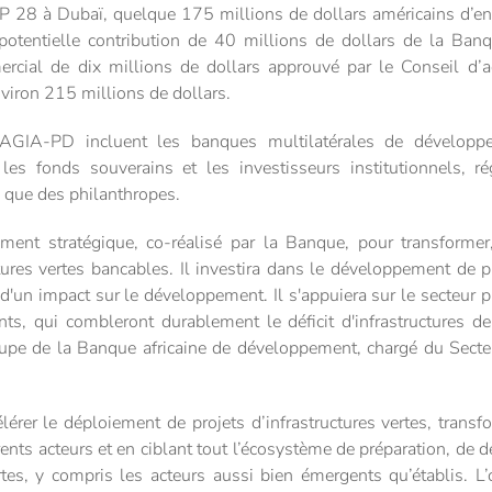
OP 28 à Dubaï, quelque 175 millions de dollars américains d’
e potentielle contribution de 40 millions de dollars de la Ba
ercial de dix millions de dollars approuvé par le Conseil d’
viron 215 millions de dollars.
l’AGIA-PD incluent les banques multilatérales de développ
es fonds souverains et les investisseurs institutionnels, r
 que des philanthropes.
ent stratégique, co-réalisé par la Banque, pour transformer,
tures vertes bancables. Il investira dans le développement de pr
d'un impact sur le développement. Il s'appuiera sur le secteur 
ients, qui combleront durablement le déficit d'infrastructures d
pe de la Banque africaine de développement, chargé du Secteur 
lérer le déploiement de projets d’infrastructures vertes, trans
férents acteurs et en ciblant tout l’écosystème de préparation, d
rtes, y compris les acteurs aussi bien émergents qu’établis. L’o