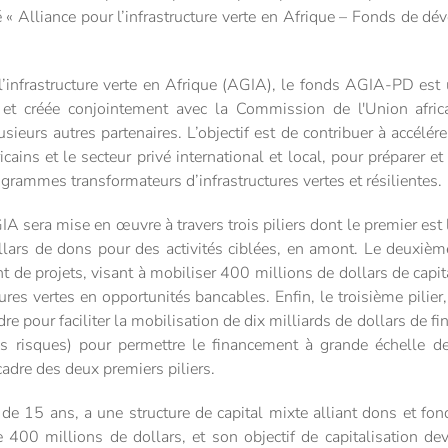
é « Alliance pour l’infrastructure verte en Afrique – Fonds de d
’infrastructure verte en Afrique (AGIA), le fonds AGIA-PD est un
 et créée conjointement avec la Commission de l'Union africa
ieurs autres partenaires. L’objectif est de contribuer à accélére
icains et le secteur privé international et local, pour préparer e
ogrammes transformateurs d’infrastructures vertes et résilientes.
GIA sera mise en œuvre à travers trois piliers dont le premier est 
llars de dons pour des activités ciblées, en amont. Le deuxièm
 de projets, visant à mobiliser 400 millions de dollars de capi
tures vertes en opportunités bancables. Enfin, le troisième pilie
re pour faciliter la mobilisation de dix milliards de dollars de 
s risques) pour permettre le financement à grande échelle de 
adre des deux premiers piliers.
e 15 ans, a une structure de capital mixte alliant dons et fon
400 millions de dollars, et son objectif de capitalisation devra