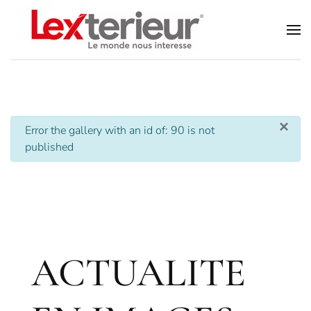
Accéder au contenu principal
×
info
Error the gallery with an id of: 90 is not
published
ACTUALITE