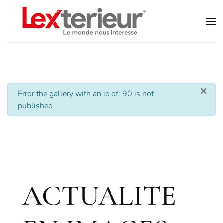
Accéder au contenu principal
×
info
Error the gallery with an id of: 90 is not
published
ACTUALITE