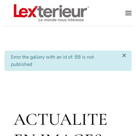
Accéder au contenu principal
×
info
Error the gallery with an id of: 88 is not
published
ACTUALITE